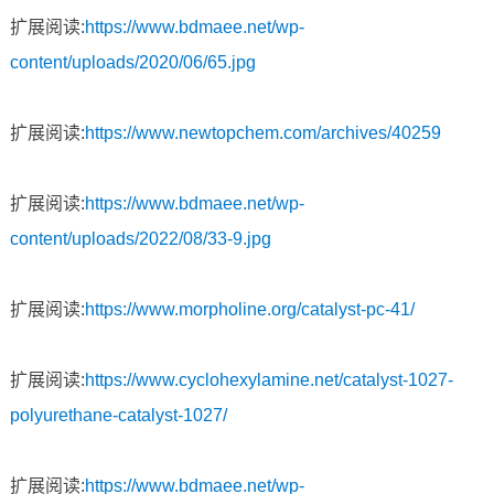
扩展阅读:
https://www.bdmaee.net/wp-
content/uploads/2020/06/65.jpg
扩展阅读:
https://www.newtopchem.com/archives/40259
扩展阅读:
https://www.bdmaee.net/wp-
content/uploads/2022/08/33-9.jpg
扩展阅读:
https://www.morpholine.org/catalyst-pc-41/
扩展阅读:
https://www.cyclohexylamine.net/catalyst-1027-
polyurethane-catalyst-1027/
扩展阅读:
https://www.bdmaee.net/wp-