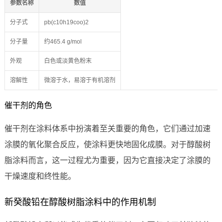
参数名称
数值
分子式
pb(c10h19coo)2
分子量
约465.4 g/mol
外观
白色或淡黄色粉末
溶解性
微溶于水，易溶于有机溶剂
催干剂的角色
催干剂在涂料体系中扮演着至关重要的角色，它们通过加速
涂膜的氧化聚合反应，使涂料更快地固化成膜。对于醇酸树
脂涂料而言，这一过程尤为重要，因为它直接决定了涂膜的
干燥速度和终性能。
新癸酸铅在醇酸树脂涂料中的作用机制