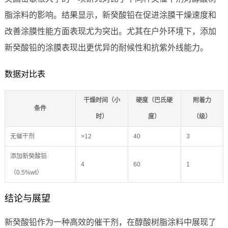
脂涂料的影响。结果显示，新癸酸铅在促进涂膜干燥速度和
改善涂膜性能方面表现尤为突出。尤其在户外环境下，添加
新癸酸铅的涂膜表现出更优异的耐候性和抗紫外线能力。
数据对比表
干燥时间（小
硬度（巴氏硬
附着力
条件
时）
度）
（级）
无催干剂
>12
40
3
添加新癸酸铅
4
60
1
（0.5%wt）
结论与展望
新癸酸铅作为一种高效的催干剂，在醇酸树脂涂料中展现了