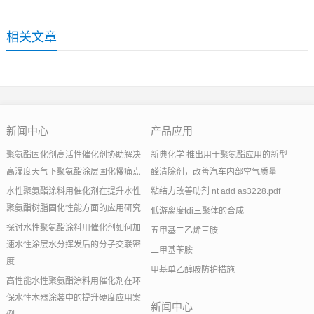
相关文章
新闻中心
产品应用
聚氨酯固化剂高活性催化剂协助解决
新典化学 推出用于聚氨酯应用的新型
高湿度天气下聚氨酯涂层固化慢痛点
醛清除剂，改善汽车内部空气质量
水性聚氨酯涂料用催化剂在提升水性
粘结力改善助剂 nt add as3228.pdf
聚氨酯树脂固化性能方面的应用研究
低游离度tdi三聚体的合成
探讨水性聚氨酯涂料用催化剂如何加
五甲基二乙烯三胺
速水性涂层水分挥发后的分子交联密
二甲基苄胺
度
甲基单乙醇胺防护措施
高性能水性聚氨酯涂料用催化剂在环
保水性木器涂装中的提升硬度应用案
新闻中心