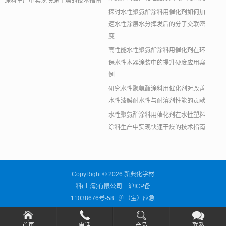
涂料生产中实现快速干燥的技术指南
探讨水性聚氨酯涂料用催化剂如何加
速水性涂层水分挥发后的分子交联密
度
高性能水性聚氨酯涂料用催化剂在环
保水性木器涂装中的提升硬度应用案
例
研究水性聚氨酯涂料用催化剂对改善
水性漆膜耐水性与耐溶剂性能的贡献
水性聚氨酯涂料用催化剂在水性塑料
涂料生产中实现快速干燥的技术指南
CopyRight © 2026 新典化学材
料(上海)有限公司
沪ICP备
11038676号-58
沪（宝）应急
管危经许[2024]205298
首页
电话
产品
联系