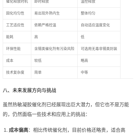
催化释放时机
即时释放
温控释放
固化均匀性
易出现外熟内生
整体均匀
工艺适应性
依赖严格控温
自动适应温度变化
能耗
高
低
环保性能
含锡类催化剂有污染风险
可选用无毒非锡类封装
成本
较低
略高
技术复杂度
简单
中等
八、未来发展方向与挑战
虽然热敏凝胶催化剂已经展现出巨大潜力，但它也不是万能
的，仍然面临一些技术和应用上的挑战：
成本偏高
：相比传统催化剂，目前价格还略贵，适合高