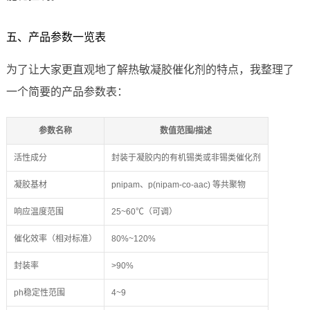
五、产品参数一览表
为了让大家更直观地了解热敏凝胶催化剂的特点，我整理了
一个简要的产品参数表：
参数名称
数值范围/描述
活性成分
封装于凝胶内的有机锡类或非锡类催化剂
凝胶基材
pnipam、p(nipam-co-aac) 等共聚物
响应温度范围
25~60℃（可调）
催化效率（相对标准）
80%~120%
封装率
>90%
ph稳定性范围
4~9