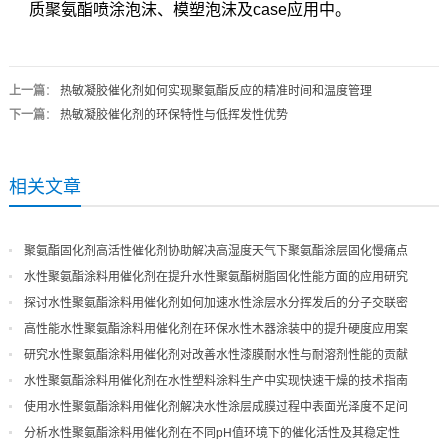
质聚氨酯喷涂泡沫、模塑泡沫及case应用中。
上一篇
：
热敏凝胶催化剂如何实现聚氨酯反应的精准时间和温度管理
下一篇
：
热敏凝胶催化剂的环保特性与低挥发性优势
相关文章
聚氨酯固化剂高活性催化剂协助解决高湿度天气下聚氨酯涂层固化慢痛点
水性聚氨酯涂料用催化剂在提升水性聚氨酯树脂固化性能方面的应用研究
探讨水性聚氨酯涂料用催化剂如何加速水性涂层水分挥发后的分子交联密
度
高性能水性聚氨酯涂料用催化剂在环保水性木器涂装中的提升硬度应用案
例
研究水性聚氨酯涂料用催化剂对改善水性漆膜耐水性与耐溶剂性能的贡献
水性聚氨酯涂料用催化剂在水性塑料涂料生产中实现快速干燥的技术指南
使用水性聚氨酯涂料用催化剂解决水性涂层成膜过程中表面光泽度不足问
题
分析水性聚氨酯涂料用催化剂在不同pH值环境下的催化活性及其稳定性