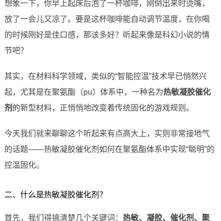
想象一下，你早上起床后泡了一杯咖啡，刚倒出来时烫嘴，
放了一会儿又凉了。要是这杯咖啡能自动调节温度，在你喝
的时候刚好是佳口感，那该多好？听起来像是科幻小说的情
节吧？
其实，在材料科学领域，类似的“智能控温”技术早已悄然兴
起，尤其是在聚氨酯（pu）体系中，一种名为
热敏凝胶催化
剂
的新型材料，正悄悄地改变着传统固化的游戏规则。
今天我们就来聊聊这个听起来有点高大上，实则非常接地气
的话题——热敏凝胶催化剂如何在聚氨酯体系中实现“聪明”的
控温固化。
二、什么是热敏凝胶催化剂？
首先，我们得搞清楚几个关键词：
热敏、凝胶、催化剂、聚