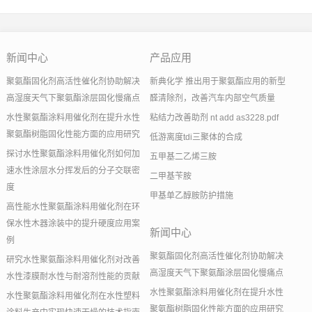
新闻中心
产品应用
聚氨酯固化剂高活性催化剂协助解决
新典化学 推出用于聚氨酯应用的新型
高湿度天气下聚氨酯涂层固化慢痛点
醛清除剂，改善汽车内部空气质量
水性聚氨酯涂料用催化剂在提升水性
粘结力改善助剂 nt add as3228.pdf
聚氨酯树脂固化性能方面的应用研究
低游离度tdi三聚体的合成
探讨水性聚氨酯涂料用催化剂如何加
五甲基二乙烯三胺
速水性涂层水分挥发后的分子交联密
二甲基苄胺
度
甲基单乙醇胺防护措施
高性能水性聚氨酯涂料用催化剂在环
保水性木器涂装中的提升硬度应用案
新闻中心
例
聚氨酯固化剂高活性催化剂协助解决
研究水性聚氨酯涂料用催化剂对改善
高湿度天气下聚氨酯涂层固化慢痛点
水性漆膜耐水性与耐溶剂性能的贡献
水性聚氨酯涂料用催化剂在提升水性
水性聚氨酯涂料用催化剂在水性塑料
聚氨酯树脂固化性能方面的应用研究