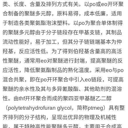
类、长度、含量及排列方式有关。以po或eo开环聚
合制备的聚醚多元醇，原料易得，成本低廉，适用
于制造各类聚氨酯泡沫塑料。以po为聚合单体制得
的聚醚多元醇由于分子链段存在甲基支链，其制品
流动性能好，易于加工，但其分子链链端基本为仲
羟基，反应活性低。为了得到伯羟基含量高的高活
性聚醚，通常用eo对聚醚进行封端，提高聚醚的反
应活性，降低聚氨酯制品的熟化温度。采用eo与po
混合共聚，即在po开环聚合中引入eo链段，可提高
聚醚的亲水性及其与多异氰酸酯、其他助剂的混溶
性。由thf开环聚合而成的聚四亚甲基醚乙二醇
（polytetrahydrofuran glycol，简称ptmeg）具有整
齐排列的分子结构，呈现出优异的物理及机械性
能，属于特种高性能聚醚多元醇，主要用于合成高