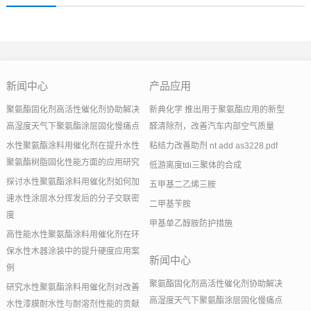
新闻中心
产品应用
聚氨酯固化剂高活性催化剂协助解决
新典化学 推出用于聚氨酯应用的新型
高湿度天气下聚氨酯涂层固化慢痛点
醛清除剂，改善汽车内部空气质量
水性聚氨酯涂料用催化剂在提升水性
粘结力改善助剂 nt add as3228.pdf
聚氨酯树脂固化性能方面的应用研究
低游离度tdi三聚体的合成
探讨水性聚氨酯涂料用催化剂如何加
五甲基二乙烯三胺
速水性涂层水分挥发后的分子交联密
二甲基苄胺
度
甲基单乙醇胺防护措施
高性能水性聚氨酯涂料用催化剂在环
保水性木器涂装中的提升硬度应用案
新闻中心
例
聚氨酯固化剂高活性催化剂协助解决
研究水性聚氨酯涂料用催化剂对改善
高湿度天气下聚氨酯涂层固化慢痛点
水性漆膜耐水性与耐溶剂性能的贡献