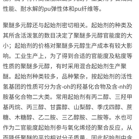
性能、耐水解的pu弹性体和pu纤维等。
聚醚多元醇还与起始剂密切相关。起始剂的种类及
其所含活泼氢的数目决定了聚醚多元醇官能度的大
小；起始剂的价格对聚醚多元醇生产成本有较大影
响。工业生产上，为了得到合适的官能度及粘度等
性质的聚醚多元醇，有时采用混合起始剂生产聚
醚。起始剂种类较多，品种繁杂，按起始剂的活性
氢基团的性质可分为含-oh的羟基化合物及含-nh的
胺基化合物二大类。常用起始剂有丙二醇、三羟甲
基丙烷、丙三醇、甘露醇、山梨醇、季戊四醇、蔗
糖、木糖醇、乙二胺、三乙醇胺、二胺等。水也可
作为二官能度起始剂参与氧化烯烃的聚合反应，从
而降低聚醚的平均相对分子质量，因此起始剂中含