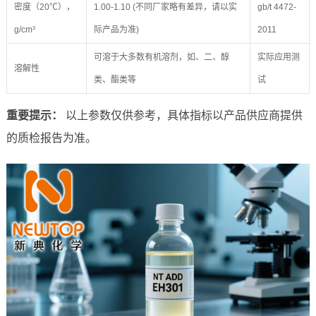
密度（20℃），
1.00-1.10 (不同厂家略有差异，请以实
gb/t 4472-
g/cm³
际产品为准)
2011
可溶于大多数有机溶剂，如、二、醇
实际应用测
溶解性
类、酯类等
试
重要提示：
以上参数仅供参考，具体指标以产品供应商提供
的质检报告为准。