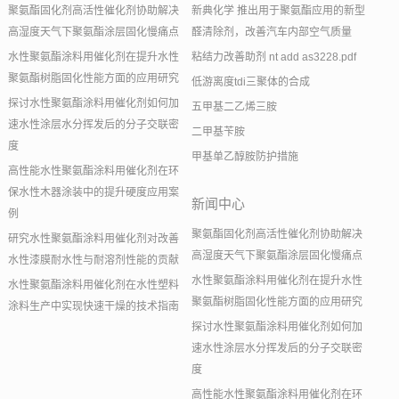
聚氨酯固化剂高活性催化剂协助解决
新典化学 推出用于聚氨酯应用的新型
高湿度天气下聚氨酯涂层固化慢痛点
醛清除剂，改善汽车内部空气质量
水性聚氨酯涂料用催化剂在提升水性
粘结力改善助剂 nt add as3228.pdf
聚氨酯树脂固化性能方面的应用研究
低游离度tdi三聚体的合成
探讨水性聚氨酯涂料用催化剂如何加
五甲基二乙烯三胺
速水性涂层水分挥发后的分子交联密
二甲基苄胺
度
甲基单乙醇胺防护措施
高性能水性聚氨酯涂料用催化剂在环
保水性木器涂装中的提升硬度应用案
新闻中心
例
聚氨酯固化剂高活性催化剂协助解决
研究水性聚氨酯涂料用催化剂对改善
高湿度天气下聚氨酯涂层固化慢痛点
水性漆膜耐水性与耐溶剂性能的贡献
水性聚氨酯涂料用催化剂在提升水性
水性聚氨酯涂料用催化剂在水性塑料
聚氨酯树脂固化性能方面的应用研究
涂料生产中实现快速干燥的技术指南
探讨水性聚氨酯涂料用催化剂如何加
速水性涂层水分挥发后的分子交联密
度
高性能水性聚氨酯涂料用催化剂在环