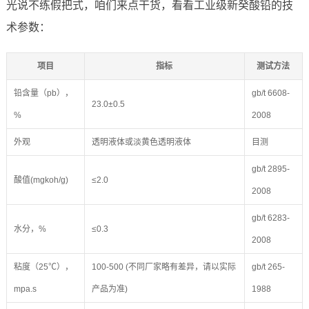
光说不练假把式，咱们来点干货，看看工业级新癸酸铅的技
术参数：
项目
指标
测试方法
铅含量（pb），
gb/t 6608-
23.0±0.5
%
2008
外观
透明液体或淡黄色透明液体
目测
gb/t 2895-
酸值(mgkoh/g)
≤2.0
2008
gb/t 6283-
水分，%
≤0.3
2008
粘度（25℃），
100-500 (不同厂家略有差异，请以实际
gb/t 265-
mpa.s
产品为准)
1988