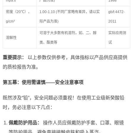
mpa.s
产品为准)
1988
密度（20℃），
1.00-1.10 (不同厂家略有差异，请以实
gb/t 4472-
g/cm³
际产品为准)
2011
可溶于大多数有机溶剂，如、二、醇
实际应用测
溶解性
类、酯类等
试
重要提示：
以上参数仅供参考，具体指标以产品供应商提供
的质检报告为准。
第五幕：使用需谨慎——安全注意事项
既然涉及“铅”，安全问题必须重视！在使用工业级新癸酸铅
时，务必注意以下几点：
佩戴防护用品：
操作人员应佩戴防护手套、口罩、眼镜
等防护用品，避免直接接触皮肤和吸入蒸汽。