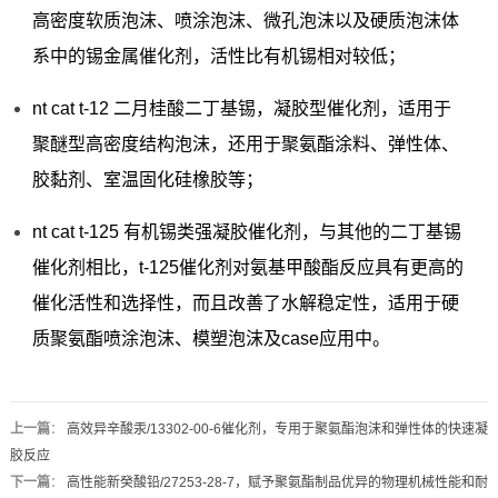
高密度软质泡沫、喷涂泡沫、微孔泡沫以及硬质泡沫体
系中的锡金属催化剂，活性比有机锡相对较低；
nt cat t-12 二月桂酸二丁基锡，凝胶型催化剂，适用于
聚醚型高密度结构泡沫，还用于聚氨酯涂料、弹性体、
胶黏剂、室温固化硅橡胶等；
nt cat t-125 有机锡类强凝胶催化剂，与其他的二丁基锡
催化剂相比，t-125催化剂对氨基甲酸酯反应具有更高的
催化活性和选择性，而且改善了水解稳定性，适用于硬
质聚氨酯喷涂泡沫、模塑泡沫及case应用中。
上一篇
：
高效异辛酸汞/13302-00-6催化剂，专用于聚氨酯泡沫和弹性体的快速凝
胶反应
下一篇
：
高性能新癸酸铅/27253-28-7，赋予聚氨酯制品优异的物理机械性能和耐