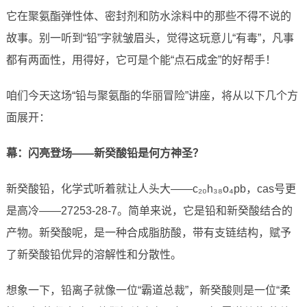
它在聚氨酯弹性体、密封剂和防水涂料中的那些不得不说的
故事。别一听到“铅”字就皱眉头，觉得这玩意儿“有毒”，凡事
都有两面性，用得好，它可是个能“点石成金”的好帮手！
咱们今天这场“铅与聚氨酯的华丽冒险”讲座，将从以下几个方
面展开：
幕：闪亮登场——新癸酸铅是何方神圣？
新癸酸铅，化学式听着就让人头大——c₂₀h₃₈o₄pb，cas号更
是高冷——27253-28-7。简单来说，它是铅和新癸酸结合的
产物。新癸酸呢，是一种合成脂肪酸，带有支链结构，赋予
了新癸酸铅优异的溶解性和分散性。
想象一下，铅离子就像一位“霸道总裁”，新癸酸则是一位“柔