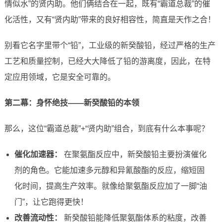
情似水”的贤内助。他们俩结合在一起，既有“霸道总裁”的催
化活性，又有“贤内助”带来的良好相容性，简直是天作之合！
别看它名字里带个“铅”，工业级的新癸酸铅，经过严格的生产
工艺和质量控制，已经大大降低了铅的游离度，因此，在特
定应用领域，它是安全可靠的。
第二幕：身怀绝技——新癸酸铅的本领
那么，这位“霸道总裁”+“贤内助”组合，到底有什么本事呢？
催化加速器：
在聚氨酯反应中，新癸酸铅主要扮演催化
剂的角色。它能加速多元醇和异氰酸酯的反应，缩短固
化时间，提高生产效率。就像给聚氨酯反应加了一脚“油
门”，让它跑得更快！
改善流动性：
新癸酸铅能降低聚氨酯体系的粘度，改善