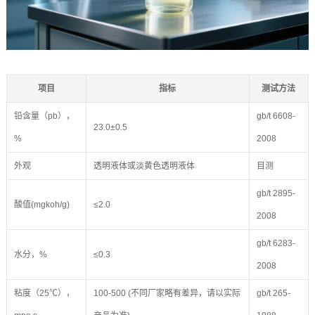
项目
指标
测试方法
铅含量（pb），
gb/t 6608-
23.0±0.5
%
2008
外观
透明液体或淡黄色透明液体
目测
gb/t 2895-
酸值(mgkoh/g)
≤2.0
2008
gb/t 6283-
水分，%
≤0.3
2008
粘度（25℃），
100-500 (不同厂家略有差异，请以实际
gb/t 265-