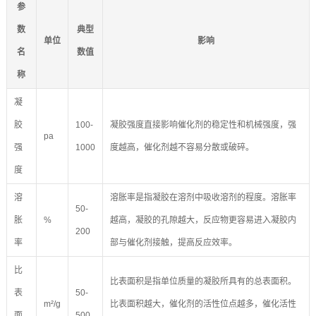
参
数
典型
单位
影响
名
数值
称
凝
胶
100-
凝胶强度直接影响催化剂的稳定性和机械强度，强
pa
强
1000
度越高，催化剂越不容易分散或破碎。
度
溶
溶胀率是指凝胶在溶剂中吸收溶剂的程度。溶胀率
50-
胀
%
越高，凝胶的孔隙越大，反应物更容易进入凝胶内
200
率
部与催化剂接触，提高反应效率。
比
比表面积是指单位质量的凝胶所具有的总表面积。
表
50-
m²/g
比表面积越大，催化剂的活性位点越多，催化活性
面
500