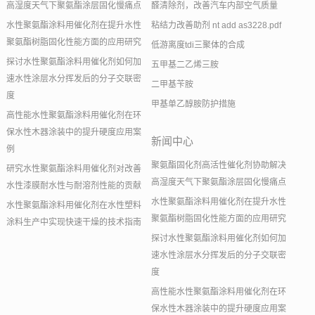
高湿度天气下聚氨酯涂层固化慢痛点
醛清除剂，改善汽车内部空气质量
水性聚氨酯涂料用催化剂在提升水性
粘结力改善助剂 nt add as3228.pdf
聚氨酯树脂固化性能方面的应用研究
低游离度tdi三聚体的合成
探讨水性聚氨酯涂料用催化剂如何加
五甲基二乙烯三胺
速水性涂层水分挥发后的分子交联密
二甲基苄胺
度
甲基单乙醇胺防护措施
高性能水性聚氨酯涂料用催化剂在环
保水性木器涂装中的提升硬度应用案
新闻中心
例
聚氨酯固化剂高活性催化剂协助解决
研究水性聚氨酯涂料用催化剂对改善
高湿度天气下聚氨酯涂层固化慢痛点
水性漆膜耐水性与耐溶剂性能的贡献
水性聚氨酯涂料用催化剂在提升水性
水性聚氨酯涂料用催化剂在水性塑料
聚氨酯树脂固化性能方面的应用研究
涂料生产中实现快速干燥的技术指南
探讨水性聚氨酯涂料用催化剂如何加
速水性涂层水分挥发后的分子交联密
度
高性能水性聚氨酯涂料用催化剂在环
保水性木器涂装中的提升硬度应用案