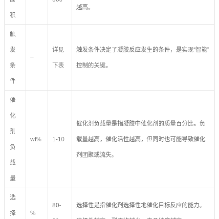
越高。
积
触
发
详见
触发条件决定了凝胶反应发生的条件，是实现“智能”
–
条
下表
控制的关键。
件
催
化
催化剂负载量是指凝胶中催化剂的质量百分比。负
剂
wt%
1-10
载量越高，催化活性越高，但同时也可能导致催化
负
剂团聚或流失。
载
量
选
80-
选择性是指催化剂选择性地催化目标反应的能力。
择
%