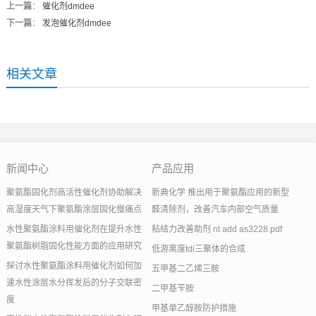
上一篇
：
催化剂dmdee
下一篇
：
发泡催化剂dmdee
相关文章
新闻中心
产品应用
聚氨酯固化剂高活性催化剂协助解决
新典化学 推出用于聚氨酯应用的新型
高湿度天气下聚氨酯涂层固化慢痛点
醛清除剂，改善汽车内部空气质量
水性聚氨酯涂料用催化剂在提升水性
粘结力改善助剂 nt add as3228.pdf
聚氨酯树脂固化性能方面的应用研究
低游离度tdi三聚体的合成
探讨水性聚氨酯涂料用催化剂如何加
五甲基二乙烯三胺
速水性涂层水分挥发后的分子交联密
二甲基苄胺
度
甲基单乙醇胺防护措施