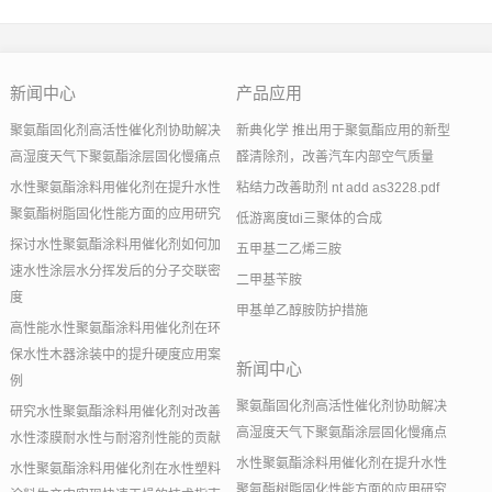
新闻中心
产品应用
聚氨酯固化剂高活性催化剂协助解决
新典化学 推出用于聚氨酯应用的新型
高湿度天气下聚氨酯涂层固化慢痛点
醛清除剂，改善汽车内部空气质量
水性聚氨酯涂料用催化剂在提升水性
粘结力改善助剂 nt add as3228.pdf
聚氨酯树脂固化性能方面的应用研究
低游离度tdi三聚体的合成
探讨水性聚氨酯涂料用催化剂如何加
五甲基二乙烯三胺
速水性涂层水分挥发后的分子交联密
二甲基苄胺
度
甲基单乙醇胺防护措施
高性能水性聚氨酯涂料用催化剂在环
保水性木器涂装中的提升硬度应用案
新闻中心
例
聚氨酯固化剂高活性催化剂协助解决
研究水性聚氨酯涂料用催化剂对改善
高湿度天气下聚氨酯涂层固化慢痛点
水性漆膜耐水性与耐溶剂性能的贡献
水性聚氨酯涂料用催化剂在提升水性
水性聚氨酯涂料用催化剂在水性塑料
聚氨酯树脂固化性能方面的应用研究