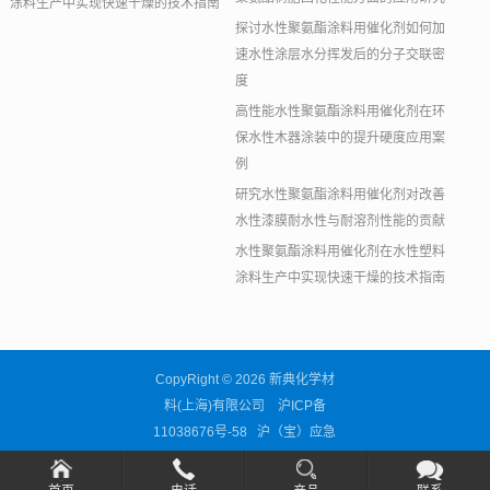
涂料生产中实现快速干燥的技术指南
探讨水性聚氨酯涂料用催化剂如何加
速水性涂层水分挥发后的分子交联密
度
高性能水性聚氨酯涂料用催化剂在环
保水性木器涂装中的提升硬度应用案
例
研究水性聚氨酯涂料用催化剂对改善
水性漆膜耐水性与耐溶剂性能的贡献
水性聚氨酯涂料用催化剂在水性塑料
涂料生产中实现快速干燥的技术指南
CopyRight © 2026 新典化学材
料(上海)有限公司
沪ICP备
11038676号-58
沪（宝）应急
管危经许[2024]205298